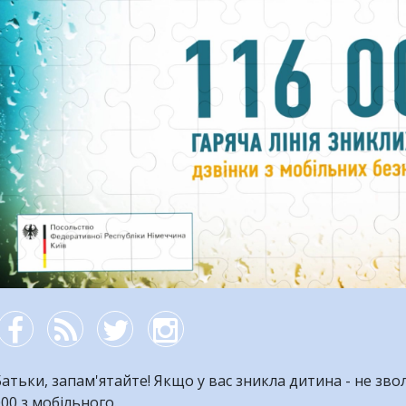
роки:
Діма
знайдений!
ВІДЕО
атьки, запам'ятайте! Якщо у вас зникла дитина - не зво
00 з мобільного.