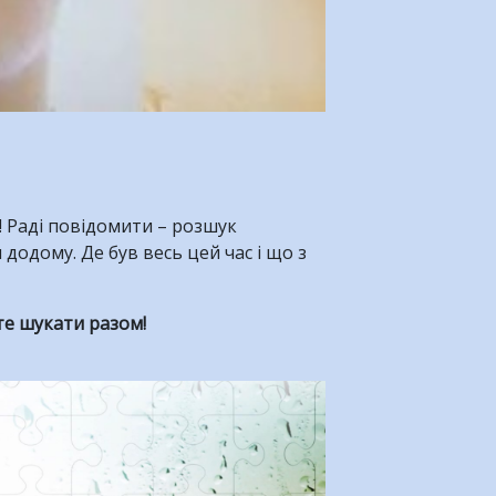
! Раді повідомити – розшук
додому. Де був весь цей час і що з
те шукати разом!