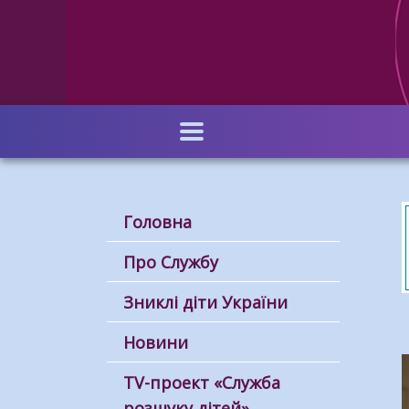
Перейти
до
основного
вмісту
Головна
Про Службу
Зниклі діти України
Новини
ТV-проект «Служба
розшуку дітей»