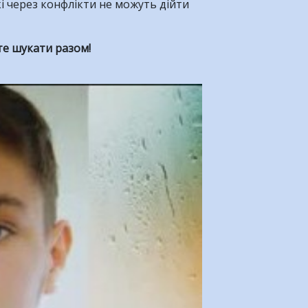
кі через конфлікти не можуть дійти
те шукати разом!