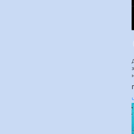
Д
з
н
П