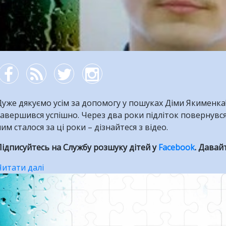
уже дякуємо усім за допомогу у пошуках Діми Якименка
авершився успішно. Через два роки підліток повернувся 
им сталося за ці роки – дізнайтеся з відео.
ідписуйтесь на Службу розшуку дітей у
Facebook
. Давай
Читати далі
про
Пошуки
тривали
понад
два