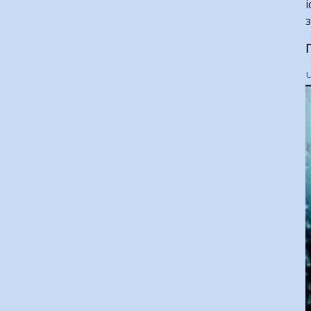
і
з
П