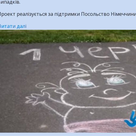
ипадків.
роект реалізується за підтримки Посольство Німеччини
Читати далі
про
Міжнародні
сімейні
викрадення
українських
дітей.
ВІДЕО