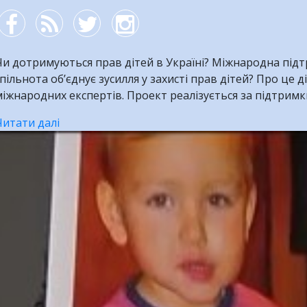
и дотримуються прав дітей в Україні? Міжнародна підтр
пільнота об’єднує зусилля у захисті прав дітей? Про це д
іжнародних експертів. Проект реалізується за підтримк
Читати далі
про
1
червня
-
Міжнародний
день
захисту
дітей.
ВІДЕО