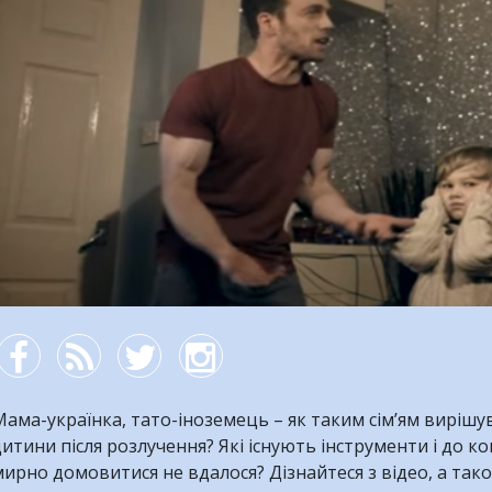
ама-українка, тато-іноземець – як таким сім’ям виріш
итини після розлучення? Які існують інструменти і до 
ирно домовитися не вдалося? Дізнайтеся з відео, а тако