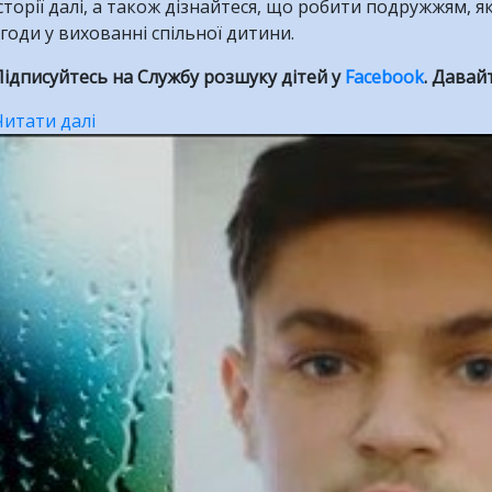
сторії далі, а також дізнайтеся, що робити подружжям, я
годи у вихованні спільної дитини.
ідписуйтесь на Службу розшуку дітей у
Facebook
. Давай
Читати далі
про
Історія
Даніеля:
як
запобігти
сімейним
викраденням.
ВІДЕО