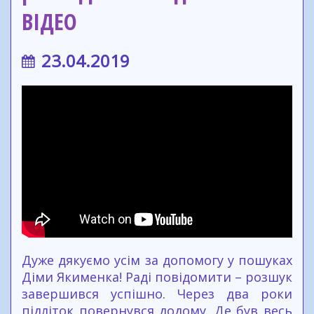
ВІДЕО
23.04.2019
Дуже дякуємо усім за допомогу у пошуках
Діми Якименка! Раді повідомити – розшук
завершився успішно. Через два роки
підліток повернувся додому. Де був весь