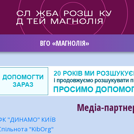
ВГО «МАГНОЛІЯ»
Медіа-партне
ФК "ДИНАМО" КИЇВ
Спільнота "KibOrg"