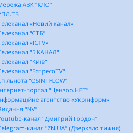
Мережа АЗК "КЛО"
УПЛ.ТБ
Телеканал «Новий канал»
Телеканал "СТБ"
Телеканал «ICTV»
Телеканал "5 КАНАЛ"
Телеканал "Київ"
Телеканал "ЕспресоTV"
Спільнота "OSINTFLOW"
Інтернет-портал "Цензор.НЕТ"
Інформаційне агентство «Укрінформ»
Видання "NV"
Youtube-канал "Дмитрий Гордон"
Telegram-канал "ZN.UA" (Дзеркало тижня)