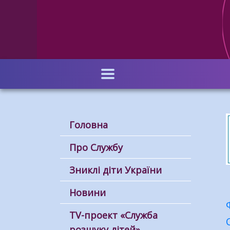
Перейти
до
основного
вмісту
Головна
Про Службу
Зниклі діти України
Новини
ТV-проект «Служба
розшуку дітей»