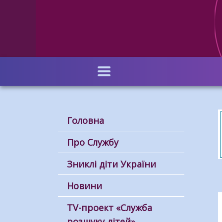
Перейти
до
основного
вмісту
Головна
Про Службу
Зниклі діти України
Новини
ТV-проект «Служба
розшуку дітей»