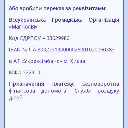
Або зробити переказ за реквізитами:
Всеукраїнська Громадська Організація
«Магнолія»
Код ЄДРПОУ – 33629986
IBAN № UA 803223130000026001020060383
в АТ «Укрексімбанк» м. Києва
МФО 322313
Призначення платежу:
Безповоротна
фінансова допомога "Службі розшуку
дітей"