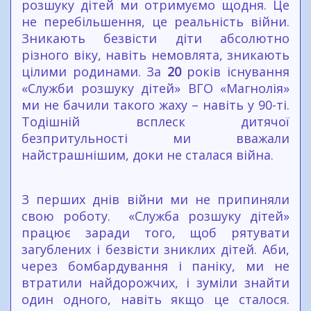
розшуку дітей ми отримуємо щодня. Це
не перебільшення, це реальність війни.
Зникають безвісти діти абсолютно
різного віку, навіть немовлята, зникають
цілими родинами. За
20
років існування
«Служби розшуку дітей» ВГО «Магнолія»
ми не бачили такого жаху – навіть у 90-ті.
Тодішній всплеск дитячої
безпритульності ми вважали
найстрашнішим, доки не сталася війна.
З перших днів війни ми не припиняли
свою роботу. «Служба розшуку дітей»
працює заради того, щоб рятувати
загублених і безвісти зниклих дітей. Аби,
через бомбардування і паніку, ми не
втратили найдорожчих, і зуміли знайти
один одного, навіть якщо це сталося.