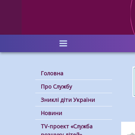
Перейти
до
основного
вмісту
Головна
Про Службу
Зниклі діти України
Новини
ТV-проект «Служба
розшуку дітей»