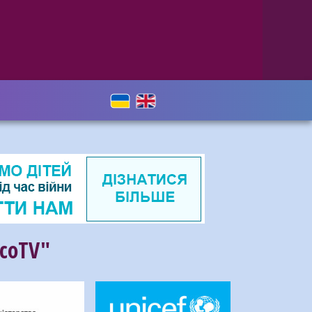
соTV"