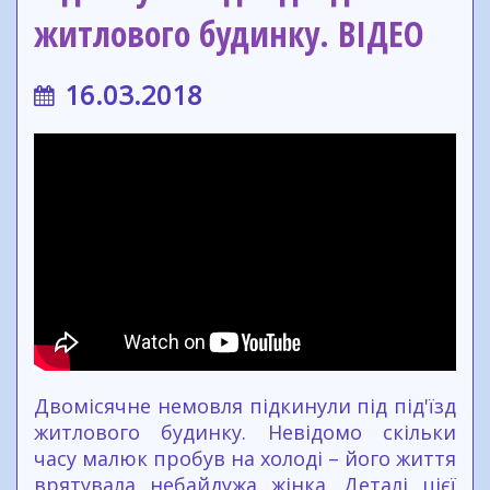
житлового будинку. ВІДЕО
16.03.2018
Двомісячне немовля підкинули під під'їзд
житлового будинку. Невідомо скільки
часу малюк пробув на холоді – його життя
врятувала небайдужа жінка. Деталі цієї