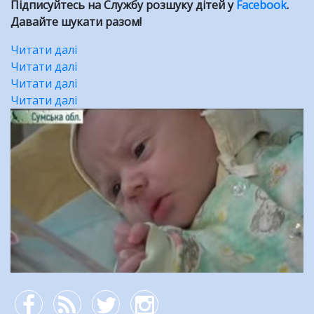
Підписуйтесь на Службу розшуку дітей у
Facebook
.
Давайте шукати разом!
Читати далі
про
Читати далі
Ваня
про
Читати далі
Плесюк
Учора
про
Читати далі
знайдений!
поліція
На
про
ВІДЕО
розшукала
Закарпатті
Ділимося
трьох
за
новинами:
зниклих
вихідні
троє
дітей.
було
підлітків
знайдено
розшукані
двох
дівчат!