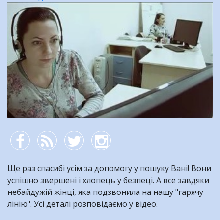
таке
Ділимося
медіація
новинами
і
щодо
як
знайдених
вона
дітей
допомагає
у
захисті
прав
дітей?
ВІДЕО
Ще раз спасибі усім за допомогу у пошуку Вані! Вони
успішно звершені і хлопець у безпеці. А все завдяки
небайдужій жінці, яка подзвонила на нашу "гарячу
лінію". Усі деталі розповідаємо у відео.