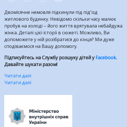
Двомісячне немовля підкинули під під'їзд
житлового будинку. Невідомо скільки часу малюк
пробув на холоді – його життя врятувала небайдужа
жінка. Деталі цієї історії в сюжеті. Можливо, Ви
допоможете у ній розібратися до кінця? Ми дуже
сподіваємося на Вашу допомогу.
Підписуйтесь на Службу розшуку дітей у
Facebook
.
Давайте шукати разом!
Читати далі
про
Читати далі
Двомісячне
про
немовля
Разом
Розбивка
підкинули
у
на
під
Новий
сторінки
під'їзд
рік!
житлового
будинку.