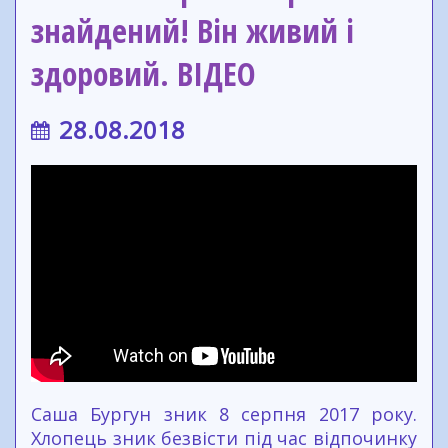
знайдений! Він живий і
здоровий. ВІДЕО
28.08.2018
Саша Бургун зник 8 серпня 2017 року.
Хлопець зник безвісти під час відпочинку