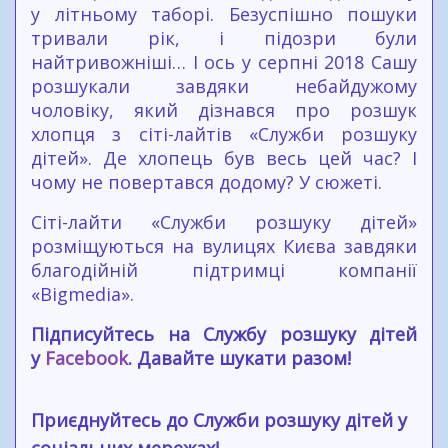
у літньому таборі. Безуспішно пошуки
тривали рік, і підозри були
найтривожніші… І ось у серпні 2018 Сашу
розшукали завдяки небайдужому
чоловіку, який дізнався про розшук
хлопця з сіті-лайтів «Служби розшуку
дітей». Де хлопець був весь цей час? І
чому не повертався додому? У сюжеті.
Сіті-лайти «Служби розшуку дітей»
розміщуються на вулицях Києва завдяки
благодійній підтримці компанії
«Bigmedia».
Підписуйтесь на Службу розшуку дітей
у
Facebook
. Давайте шукати разом!
Приєднуйтесь до Служби розшуку дітей у