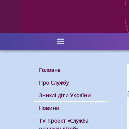
Перейти
до
основного
вмісту
Головна
Про Службу
Зниклі діти України
Новини
ТV-проект «Служба
розшуку дітей»