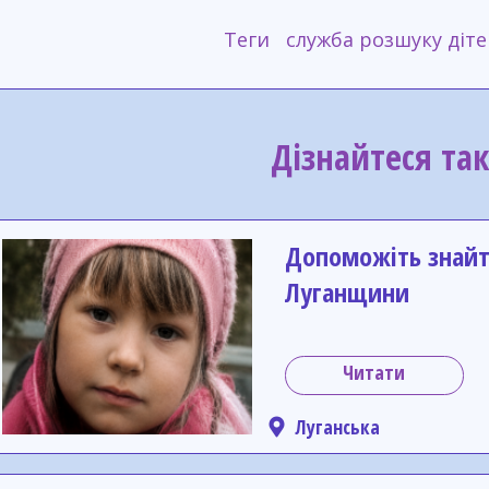
Теги
служба розшуку діте
Дізнайтеся та
Допоможіть знайти
Луганщини
Читати
Луганська