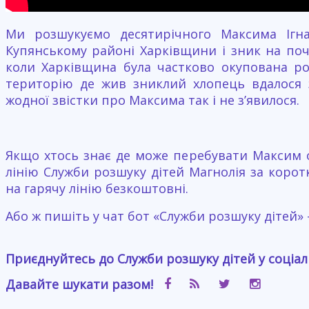
Ми розшукуємо десятирічного Максима Ігн
Купянському районі Харківщини і зник на по
коли Харківщина була частково окупована ро
територію де жив зниклий хлопець вдалося 
жодної звістки про Максима так і не з’явилося.
Якщо хтось знає де може перебувати Максим 
лінію Служби розшуку дітей Магнолія за корот
на гарячу лінію безкоштовні.
Або ж пишіть у чат бот «Служби розшуку дітей» 
Приєднуйтесь до Служби розшуку дітей у соціа
Давайте шукати разом!