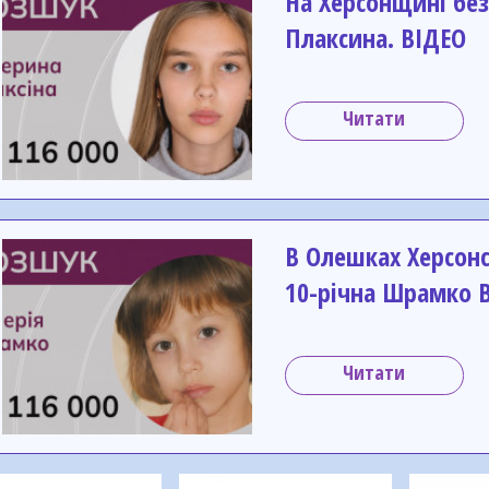
На Херсонщині без
Плаксина. ВІДЕО
Читати
В Олешках Херсонс
10-річна Шрамко В
Читати