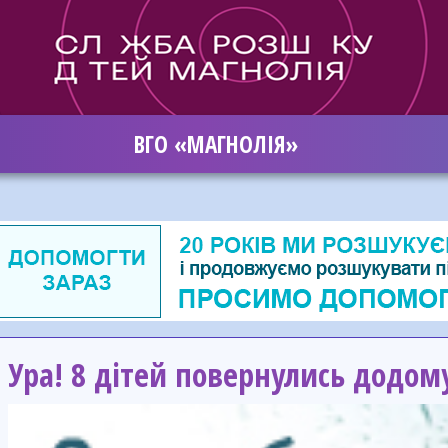
ВГО «МАГНОЛІЯ»
Ура! 8 дітей повернулись додом