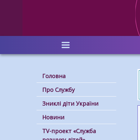
Перейти
до
основного
вмісту
Головна
Про Службу
Зниклі діти України
Новини
ТV-проект «Служба
розшуку дітей»