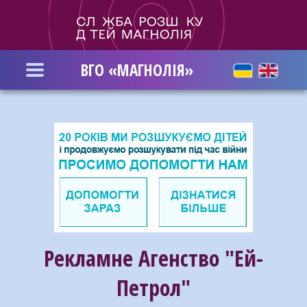
Перейти
до
основного
вмісту
ВГО «МАГНОЛІЯ»
Рекламне Агенство "Ей-
Петрол"