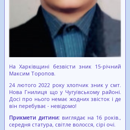
На Харківщині безвісти зник 15-річний
Максим Торопов.
24 лютого 2022 року хлопчик зник у смт.
Нова Гнилиця що у Чугуївському районі.
Досі про нього немає жодних звісток і де
він перебуває - невідомо!
Прикмети дитини:
виглядає на 16 років.,
середня статура, світле волосся, сірі очі.