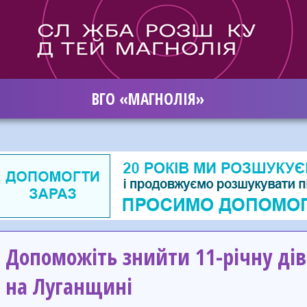
ВГО «МАГНОЛІЯ»
Допоможіть знийти 11-річну дів
на Луганщині