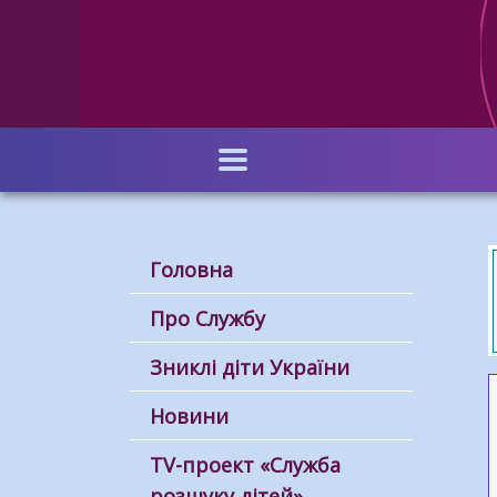
Перейти
до
основного
вмісту
Головна
Про Службу
Зниклі діти України
Новини
ТV-проект «Служба
розшуку дітей»