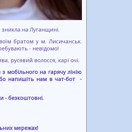
а зникла на Луганщині.
воїм братом у м. Лисичанськ.
ребувають - невідомо!
ва, русявий волосся, карі очі.
з мобільного на гарячу лінію
або напишіть нам в чат-бот -
и - безкоштовні.
льних мережах!