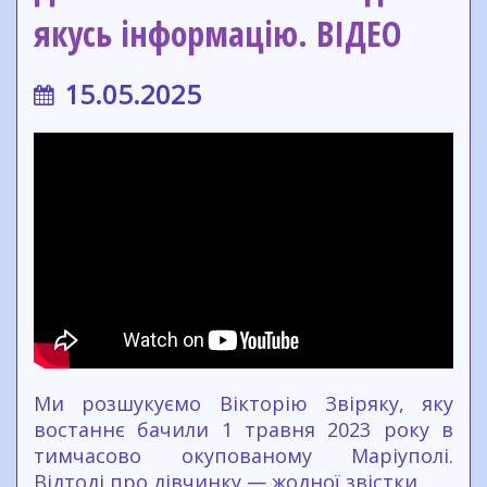
якусь інформацію. ВІДЕО
15.05.2025
Ми розшукуємо Вікторію Звіряку, яку
востаннє бачили 1 травня 2023 року в
тимчасово окупованому Маріуполі.
Відтоді про дівчинку — жодної звістки.