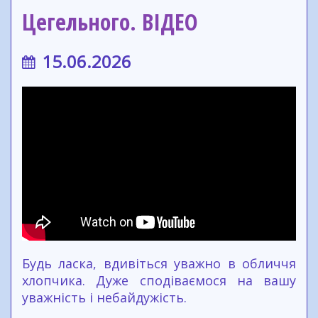
Цегельного. ВІДЕО
15.06.2026
Будь ласка, вдивіться уважно в обличчя
хлопчика. Дуже сподіваємося на вашу
уважність і небайдужість.