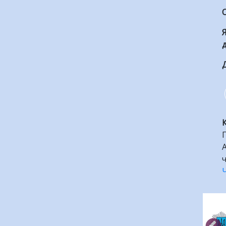
Я
д
Д
А