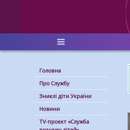
Перейти
до
основного
вмісту
Головна
Про Службу
Зниклі діти України
Новини
ТV-проект «Служба
розшуку дітей»