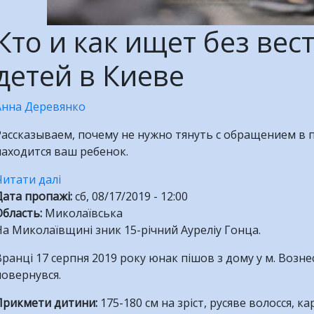
Кто и как ищет без ве
детей в Киеве
Анна Деревянко
ассказываем, почему не нужно тянуть с обращением в по
находится ваш ребенок.
Читати далі
про
Дата пропажі
Інформативний
:
сб, 08/17/2019 - 12:00
Область
:
Миколаївська
матеріал
а Миколаївщині зник 15-річний Ауреліу Гонца.
щодо
розшуку
ранці 17 серпня 2019 року юнак пішов з дому у м. Вознесе
безвісти
повернувся.
зниклих
дітей
Прикмети дитини:
175-180 см на зріст, русяве волосся, кар