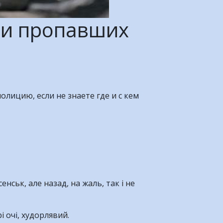
сти пропавших
лицию, если не знаете где и с кем
нськ, але назад, на жаль, так і не
і очі, худорлявий.