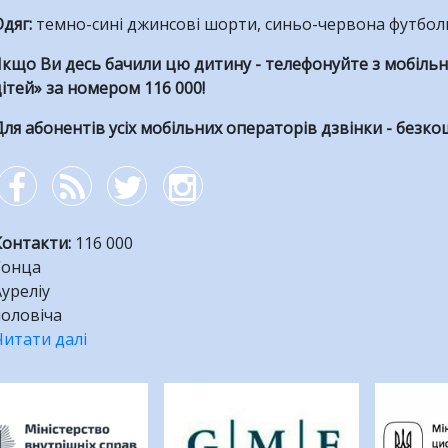
Одяг:
темно-сині джинсові шорти, синьо-червона футболк
кщо Ви десь бачили цю дитину - телефонуйте з мобільн
ітей» за номером 116 000!
ля абонентів усіх мобільних операторів дзвінки - безко
Контакти
:
116 000
Гонца
уреліу
чоловіча
Читати далі
про
На
Розбивка
Миколаївщині
на
зник
сторінки
15-