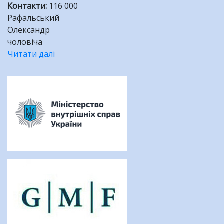
Контакти
:
116 000
Рафальський
Олександр
чоловіча
Читати далі
про
У
Розбивка
Харківській
на
області
сторінки
зник
16
-
річний
підліток!