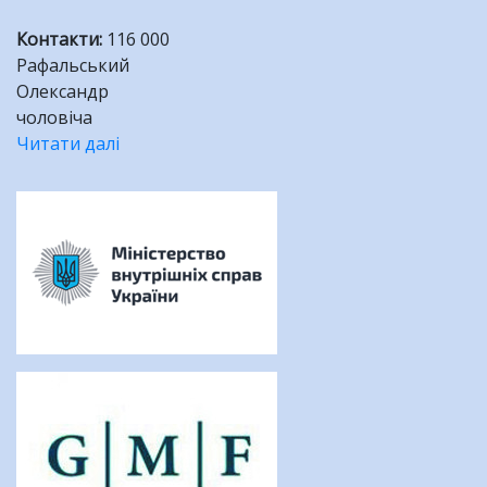
Контакти
:
116 000
Рафальський
Олександр
чоловіча
Читати далі
про
У
Розбивка
Харківській
на
області
сторінки
зник
16
-
річний
підліток!