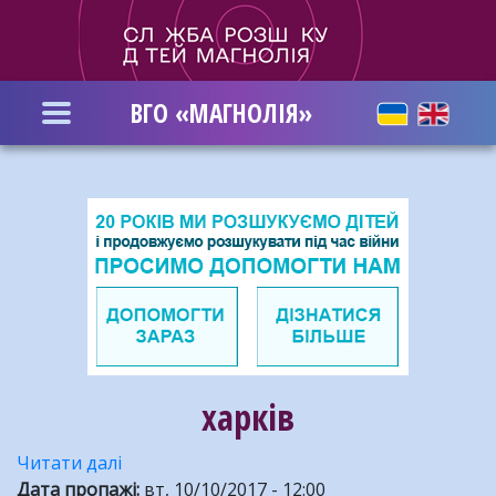
Перейти
до
основного
вмісту
ВГО «МАГНОЛІЯ»
харків
Читати далі
про
Дата пропажі
Знайдено
:
вт, 10/10/2017 - 12:00