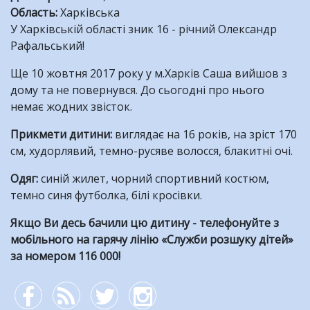
Область
:
Харківська
двох
У Харківській області зник 16 - річний Олександр
дітей,
Рафальський!
які
зникли
Ще 10 жовтня 2017 року у м.Харків Саша вийшов з
на
дому та не повернувся. До сьогодні про нього
Харківщині
немає жодних звісток.
Прикмети дитини:
виглядає на 16 років, на зріст 170
см, худорлявий, темно-русяве волосся, блакитні очі.
Одяг:
синій жилет, чорний спортивний костюм,
темно синя футболка, білі кросівки.
Якщо Ви десь бачили цю дитину - телефонуйте з
мобільного на гарячу лінію «Служби розшуку дітей»
за номером 116 000!