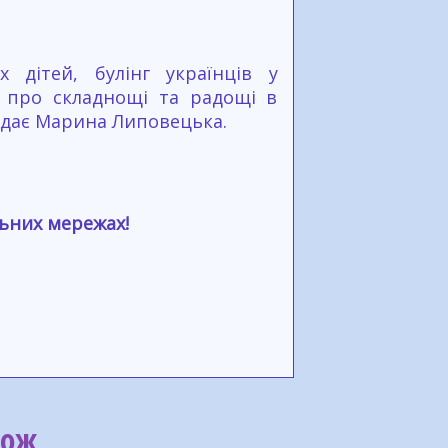
 дітей, булінг українців у
 про складнощі та радощі в
відає Марина Липовецька.
льних мережах!
кож