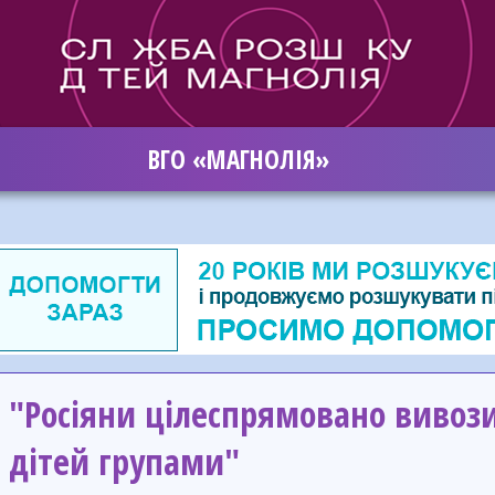
ВГО «МАГНОЛІЯ»
"Росіяни цілеспрямовано вивози
дітей групами"