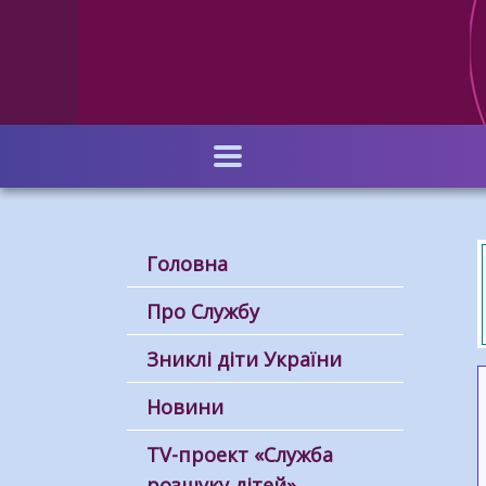
Перейти
до
основного
вмісту
Головна
Про Службу
Зниклі діти України
Новини
ТV-проект «Служба
розшуку дітей»