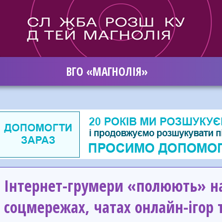
ВГО «МАГНОЛІЯ»
Інтернет-грумери «полюють» на
соцмережах, чатах онлайн-ігор 