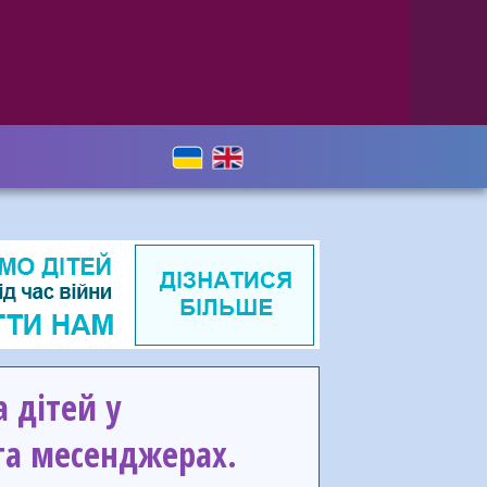
 дітей у
та месенджерах.