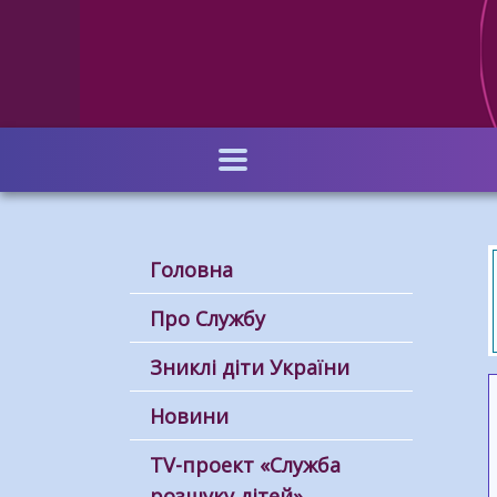
Перейти
до
основного
вмісту
Головна
Про Службу
Зниклі діти України
Новини
ТV-проект «Служба
розшуку дітей»