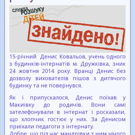
15-річний Денис Ковальов, учень одного
з будинків-інтернатів м. Дружківка, зник
24 жовтня 2014 року. Вранці Денис без
дозволу вихователів пішов з дитячого
будинку та не повернувся.
Як і припускалося, Денис поїхав у
Макиївку до родичів. Вони самі
зателефонували в інтернат і росказали,
що хлопчик гостює у них. За Денисом
приїхали педагоги з інтернату.
Добре, що під час мандрівки з ним нічого