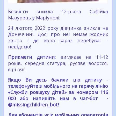
Безвісти зникла 12-річна Софійка
Мазурець у Маріуполі.
24 лютого 2022 року дівчинка зникла на
Донеччині. Досі про неї немає жодних
звісто і де вона зараз перебуває -
невідомо!
Прикмети дитини:
виглядає на 11-12
років, середня статура, русяве волосся,
сірі очі.
Якщо Ви десь бачили цю дитину -
телефонуйте з мобільного на гарячу лінію
«Служби розшуку дітей» за номером 116
000 або напишіть нам в чат-бот -
@missingchildren_bot!
Для абонентів усіх мобільних операторів