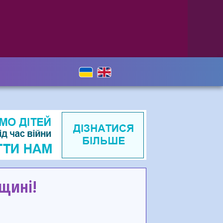
нщині!