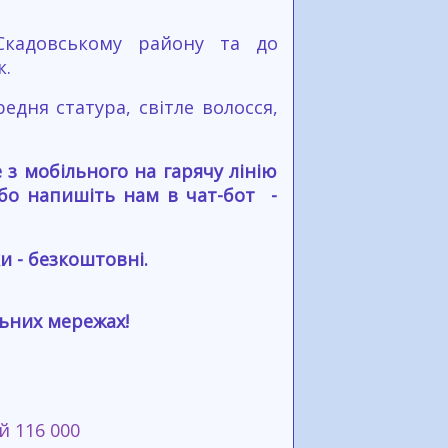
Скадовському району та до
к.
редня статура, світле волосся,
з мобільного на гарячу лінію
або напишіть нам в чат-бот -
и - безкоштовні.
льних мережах!
й 116 000