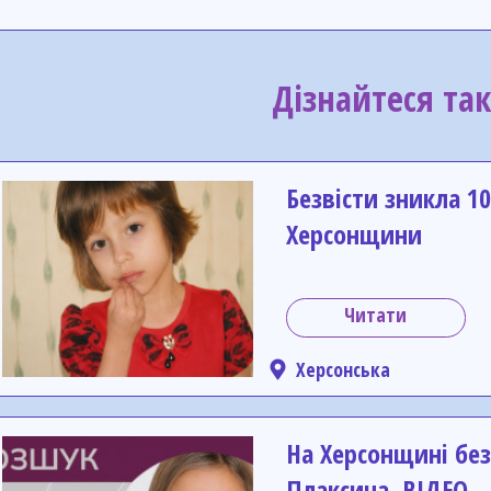
Дізнайтеся та
Безвісти зникла 10
Херсонщини
Читати
Херсонська
На Херсонщині без
Плаксина. ВІДЕО