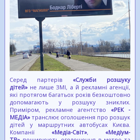
Серед партерів
«Служби розшуку
дітей»
не лише ЗМІ, а й рекламні агенції,
які протягом багатьох років безкоштовно
допомагають у розшуку зниклих.
Приміром, рекламне агентство
«РЕК -
МЕДІА»
транслює оголошення про розшук
дітей у маршрутних автобусах Києва.
Компанії
«Медіа-Світ»
,
«Медіум-
ТВ»
поширюють оголошення в метро та