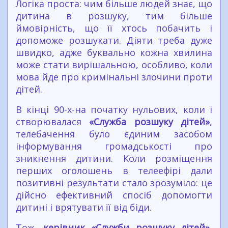
Логіка проста: чим більше людей знає, що
дитина в розшуку, тим більше
ймовірність, що її хтось побачить і
допоможе розшукати. Діяти треба дуже
швидко, адже буквально кожна хвилина
може стати вирішальною, особливо, коли
мова йде про кримінальні злочини проти
дітей.
В кінці 90-х-на початку нульових, коли і
створювалася
«Служба розшуку дітей»
,
телебачення було єдиним засобом
інформування громадськості про
зникнення дитини. Коли розміщення
перших оголошень в телеефірі дали
позитивні результати стало зрозуміло: це
дійсно ефективний спосіб допомогти
дитині і врятувати її від біди.
Тож,
керівник «Служби розшуку дітей»,