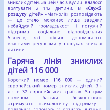
зниклих дітей. За цей час з вулиці вдалося
врятувати 2 142 дитини. В
«Службі
розшуку дітей»
«Магнолії» розповідають
— це стало можливо лише завдяки
небайдужій громадськості і потужній
підтримці соціально відповідальних
бізнесів, які спільно допомагають
власними ресурсами у пошуках зниклої
дитини.
Гаряча лінія зниклих
дітей 116 000
Короткий номер
116 000
— єдиний
європейський номер зниклих дітей. Він
діє в 32 європейських країнах. За цим
номером батьки безкоштовно
отримують психологічну підтримку і
подальшу допомогу у розшуку дитини.