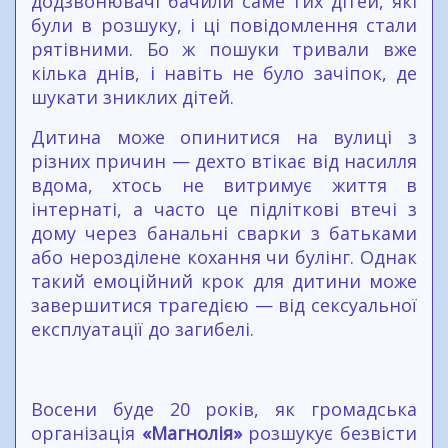
додзвонювачі бачили саме тих дітей, які
були в розшуку, і ці повідомлення стали
рятівними. Бо ж пошуки тривали вже
кілька днів, і навіть не було зачіпок, де
шукати зниклих дітей.
Дитина може опинитися на вулиці з
різних причин — дехто втікає від насилля
вдома, хтось не витримує життя в
інтернаті, а часто це підліткові втечі з
дому через банальні сварки з батьками
або нерозділене кохання чи булінг. Однак
такий емоційний крок для дитини може
завершитися трагедією — від сексуальної
експлуатації до загибелі.
Восени буде 20 років, як громадська
організація
«Магнолія»
розшукує безвісти