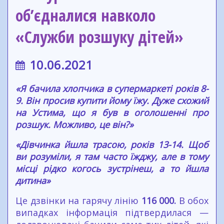
об’єдналися навколо
«Служби розшуку дітей»
10.06.2021
«Я бачила хлопчика в супермаркеті років 8-
9. Він просив купити йому їжу. Дуже схожий
на Устима, що я був в оголошенні про
розшук. Можливо, це він?»
«Дівчинка йшла трасою, років 13-14. Щоб
ви розуміли, я там часто їжджу, але в тому
місці рідко когось зустрінеш, а то йшла
дитина»
Це дзвінки на гарячу лінію
116 000.
В обох
випадках інформація підтвердилася —