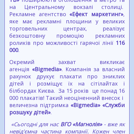
на Центральному вокзалі столиці.
Рекламне агентство
«Ефект маркетинг»
,
яке має рекламні площини у великих
торговельних центрах, реалізує
безкоштовну промоцію рекламних
роликів про можливості гарячої лінії
116
000
.
Окремий захват викликає
агенція
«Bigmedia»
. Компанія за власний
рахунок друкує плакати про зниклих
дітей і розміщує їх на сітілайтах і
білбордах Києва. За 15 років це понад 16
000 плакатів! Такий неоціненний внесок і
величезна підтримка
«Bigmedia»
«Служби
розшуку дітей»
.
«Сьогодні для нас
ВГО «Магнолія»
- вже як
невід'ємна частина компанії. Кожен член