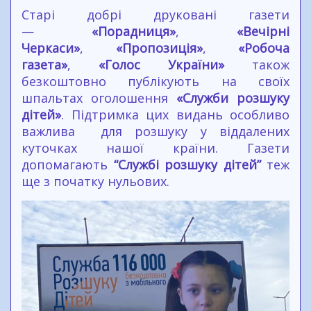
Старі добрі друковані газети
—
«Порадниця»
,
«Вечірні
Черкаси»
,
«Пропозиція»
,
«Робоча
газета»
,
«Голос України»
також
безкоштовно публікують на своїх
шпальтах оголошення
«Служби розшуку
дітей»
. Підтримка цих видань особливо
важлива для розшуку у віддалених
куточках нашої країни. Газети
допомагають
“Службі розшуку дітей”
теж
ще з початку нульових.