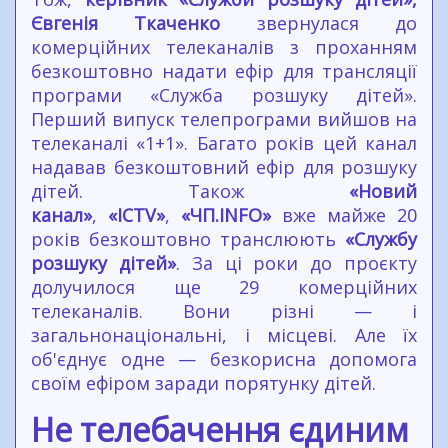
Євгенія Ткаченко
звернулася до
комерційних телеканалів з проханням
безкоштовно надати ефір для трансляції
програми «Служба розшуку дітей».
Перший випуск телепрограми вийшов на
телеканалі «1+1». Багато років цей канал
надавав безкоштовний ефір для розшуку
дітей. Також
«Новий
канал»
,
«ICTV»
,
«ЧП.INFO»
вже майже 20
років безкоштовно транслюють
«Службу
розшуку дітей»
. За ці роки до проєкту
долучилося ще 29 комерційних
телеканалів. Вони різні — і
загальнонаціональні, і місцеві. Але їх
об'єднує одне — безкорисна допомога
своїм ефіром заради порятунку дітей.
Не телебачення єдиним