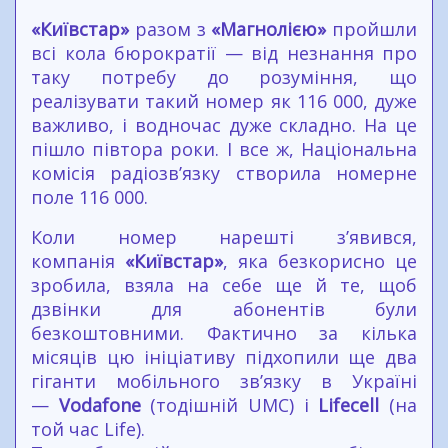
«Київстар»
разом з
«Магнолією»
пройшли
всі кола бюрократії — від незнання про
таку потребу до розуміння, що
реалізувати такий номер як 116 000, дуже
важливо, і водночас дуже складно. На це
пішло півтора роки. І все ж, Національна
комісія радіозв’язку створила номерне
поле 116 000.
Коли номер нарешті з’явився,
компанія
«Київстар»
, яка безкорисно це
зробила, взяла на себе ще й те, щоб
дзвінки для абонентів були
безкоштовними. Фактично за кілька
місяців цю ініціативу підхопили ще два
гіганти мобільного зв’язку в Україні
—
Vodafone
(тодішній UMC) і
Lifecell
(на
той час Life).