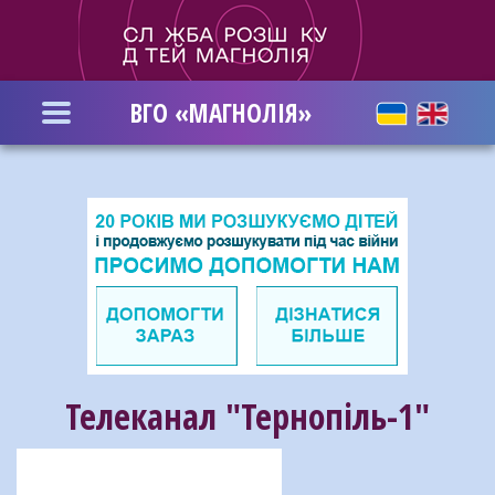
Перейти
до
основного
вмісту
ВГО «МАГНОЛІЯ»
Телеканал "Тернопіль-1"