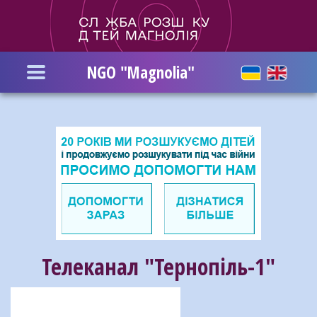
Skip
to
main
content
NGO "Magnolia"
Телеканал "Тернопіль-1"