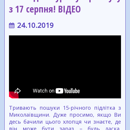
з 17 серпня! ВІДЕО
24.10.2019
Тривають пошуки 15-річного підлітка з
Миколаївщини. Дуже просимо, якщо Ви
десь бачили цього хлопця чи знаєте, де
він може бути зараз – будь ласка,