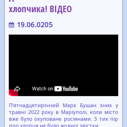
хлопчика! ВІДЕО
19.06.0205
П’ятнадцятирічний Марк Бушан зник у
травні 2022 року в Маріуполі, коли місто
вже було окуповане росіянами. З тих пір
про хлопця не було жодної звістки.