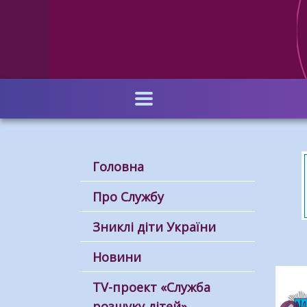
Перейти
до
основного
вмісту
Головна
Про Службу
Зниклі діти України
Новини
ТV-проект «Служба
розшуку дітей»