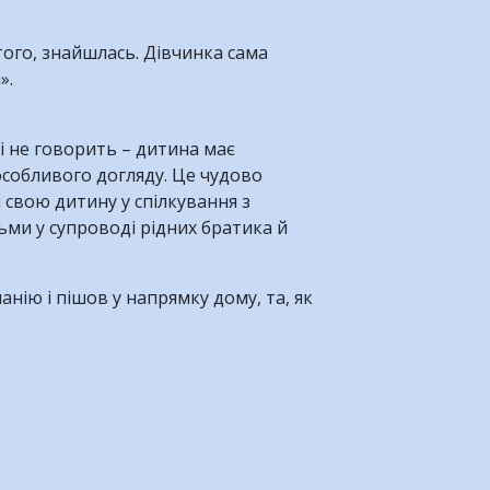
того, знайшлась. Дівчинка сама
».
сі не говорить – дитина має
особливого догляду. Це чудово
свою дитину у спілкування з
ьми у супроводі рідних братика й
анію і пішов у напрямку дому, та, як