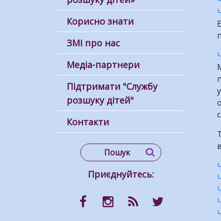
Корисно знати
Е
п
ЗМІ про нас
Медіа-партнери
М
п
Підтримати "Службу
розшуку дітей"
о
с
Контакти
Т
в
Приєднуйтесь: