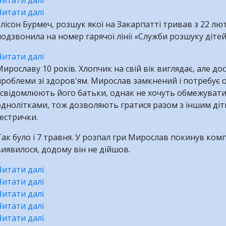
Читати далі
грошей,
На
про
Читати далі
їжі
Закарпатті
Ділимося
про
лісон Бурмеч, розшук якої на Закарпатті тривав з 22 лю
та
за
новинами:
Тамара
одзвонила на номер гарячої лінії «Служби розшуку дітей
самотужки:
вихідні
троє
Римарчук
небезпечні
було
підлітків
знайшлась!
Читати далі
про
мандри
знайдено
розшукані
ирославу 10 років. Хлопчик на свій вік виглядає, але до
Зникла
країною
двох
роблеми зі здоров'ям. Мирослав замкнений і потребує 
дівчинка
15
дівчат!
усвідомлюють його батьки, однак не хочуть обмежувати 
сама
–
днолітками, тож дозволяють гратися разом з іншим діт
звернулась
річного
естрички.
у
Діми
Службу
нарешті
ак було і 7 травня. У розпал гри Мирослав покинув комп
розшуку
завершилися
иявилося, додому він не дійшов.
дітей
Читати далі
про
Читати далі
«Він
про
Читати далі
просто
Під
про
Читати далі
йшов
час
«Я
про
Читати далі
прямо»,
святкових
заблукав»,
16-
про