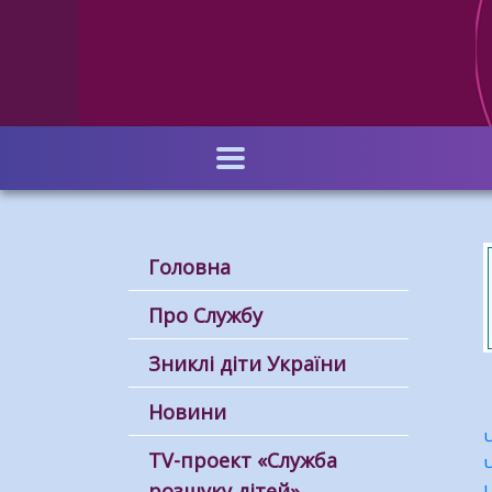
Перейти
до
основного
вмісту
Головна
Про Службу
Зниклі діти України
Новини
ТV-проект «Служба
розшуку дітей»