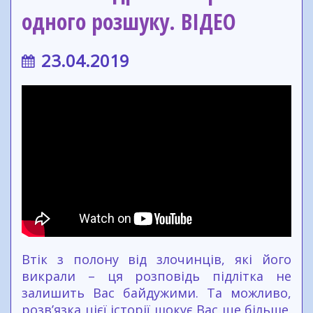
одного розшуку. ВІДЕО
23.04.2019
Втік з полону від злочинців, які його
викрали – ця розповідь підлітка не
залишить Вас байдужими. Та можливо,
розв’язка цієї історії шокує Вас ще більше.