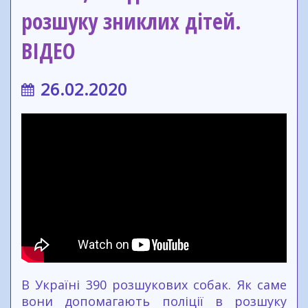
розшуку зниклих дітей.
ВІДЕО
26.02.2020
В Україні 390 розшукових собак. Як саме
вони допомагають поліції в розшуку