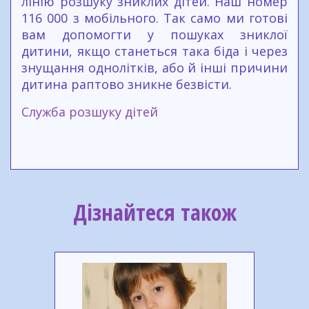
лінію розшуку зниклих дітей. Наш номер
116 000 з мобільного. Так само ми готові
вам допомогти у пошуках зниклої
дитини, якщо станеться така біда і через
знущання однолітків, або й інші причини
дитина раптово зникне безвісти.
Служба розшуку дітей
Дізнайтеся також