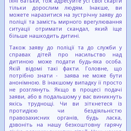
їхні батьки, тож адресуйте усі свої скарги
тільки дорослим людям. Інакше, ви
можете наразитися на зустрічну заяву до
поліції та замість мирного врегулювання
ситуації отримати скандал, який іще
більше нашкодить дитині.
Також заяву до поліції та до служби у
справах дітей про насильство над
дитиною може подати будь-яка особа.
Якій відомі такі факти. Головне, що
потрібно знати - заява не може бути
анонімною. В інакшому випадку її просто
не розглянуть. Якщо в процесі подачі
заяви, або в подальшому у вас виникнуть
якісь труднощі. Чи ви зіткнетеся із
протидією чи бездіяльністю
правозахисних органів, будь ласка,
дзвоніть на нашу безкоштовну гарячу