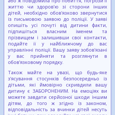
або ж повідомила про побиття, погрози її
життю чи здоров’ю зі сторони інших
дітей, необхідно обов’язково звернутися
із письмовою заявою до поліції. У заяві
опишіть усі почуті від дитини факти,
підпишіться власним іменем та
прізвищем і залишивши свої контакти,
подайте її у найближчому до вас
управлінні поліції. Вашу заяву зобов’язані
у вас прийняти та розглянути в
обов’язковому порядку.
Також майте на увазі, що будь-яке
з’ясування стосунків безпосередньо із
дітьми, які ймовірно скривдили вашу
дитину є ЗАБОРОНЕНИМ. На емоціях ви
можете завдати серйозної шкоди іншим
дітям, до того ж згідно із законом,
відповідальність за вчинки дітей несуть