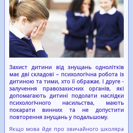
Захист дитини від знущань однолітків
має дві складові – психологічна робота із
дитиною та тими, хто її ображає. І друге -
залучення правозахисних органів, які
допомагають дитині подолати наслідки
психологічного насильства, мають
покарати винних та не допустити
повторення знущань у подальшому.
Якщо мова йде про звичайного школяра