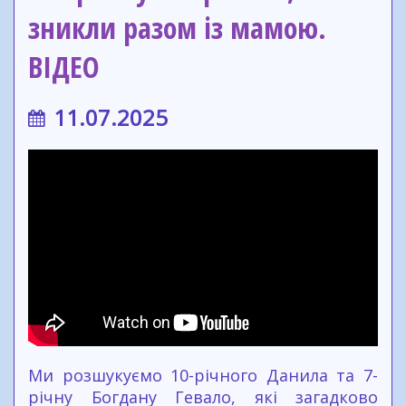
зникли разом із мамою.
ВІДЕО
11.07.2025
Ми розшукуємо 10-річного Данила та 7-
річну Богдану Гевало, які загадково