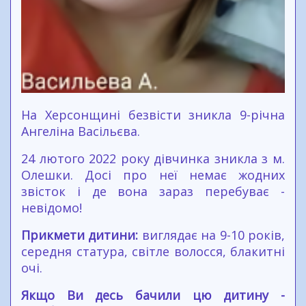
На Херсонщині безвісти зникла 9-річна
Ангеліна Васільєва.
24 лютого 2022 року дівчинка зникла з м.
Олешки. Досі про неї немає жодних
звісток і де вона зараз перебуває -
невідомо!
Прикмети дитини:
виглядає на 9-10 років,
середня статура, світле волосся, блакитні
очі.
Якщо Ви десь бачили цю дитину -