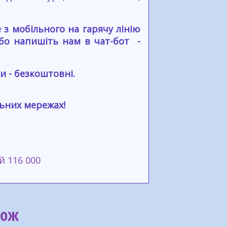
з мобільного на гарячу лінію
або напишіть нам в чат-бот -
и - безкоштовні.
льних мережах!
й 116 000
кож