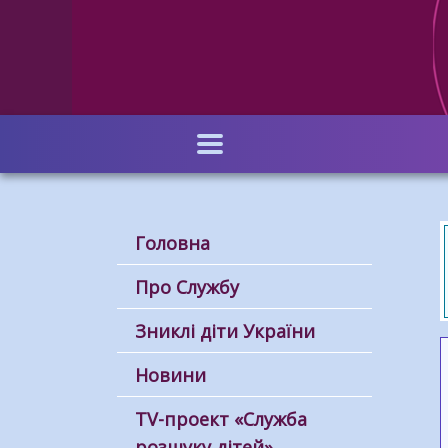
Перейти
до
основного
вмісту
Головна
Про Службу
Зниклі діти України
Новини
ТV-проект «Служба
розшуку дітей»