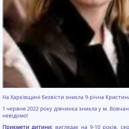
На Харківщині безвісти зникла 9-річна Кристин
1 червня 2022 року дівчинка зникла у м. Вовчан
невідомо!
Прикмети дитини:
виглядає на 9-10 років, сер