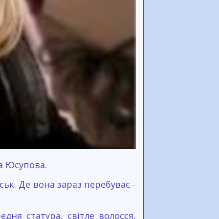
а Юсупова.
ськ. Де вона зараз перебуває -
едня статура, світле волосся,