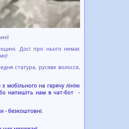
ині!
нщині. Досі про нього немає
омо!
редня статура, русяве волосся,
з мобільного на гарячу лінію
або напишіть нам в чат-бот -
и - безкоштовні.
льних мережах!