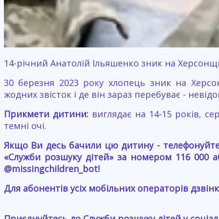
14-річний Анатолій Ільяшенко зник на Херсонщ
30 березня 2023 року хлопець зник на Херсо
жодних звісток і де він зараз перебуває - невід
Прикмети дитини:
виглядає на 14-15 років, се
темні очі.
Якщо Ви десь бачили цю дитину - телефонуйте 
«Служби розшуку дітей» за номером 116 000 
@missingchildren_bot!
Для абонентів усіх мобільних операторів дзвінк
Приєднуйтесь до Служби розшуку дітей у соціа