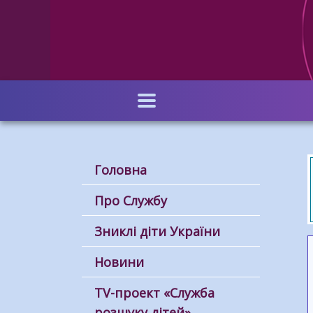
Перейти
до
основного
вмісту
Головна
Про Службу
Зниклі діти України
Новини
ТV-проект «Служба
розшуку дітей»