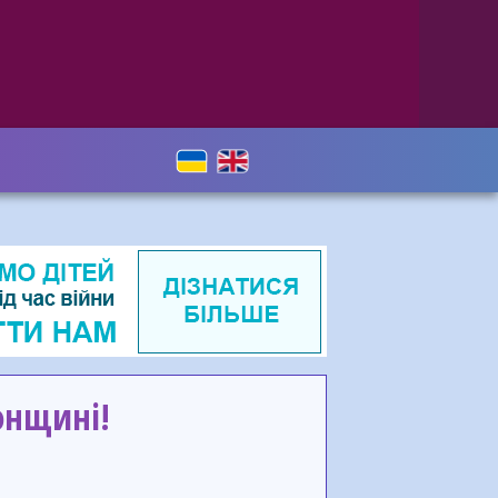
онщині!