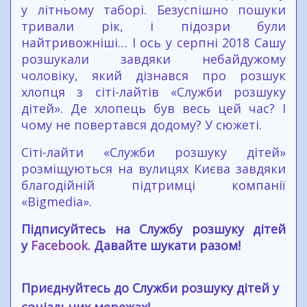
у літньому таборі. Безуспішно пошуки
тривали рік, і підозри були
найтривожніші… І ось у серпні 2018 Сашу
розшукали завдяки небайдужому
чоловіку, який дізнався про розшук
хлопця з сіті-лайтів «Служби розшуку
дітей». Де хлопець був весь цей час? І
чому не повертався додому? У сюжеті.
Сіті-лайти «Служби розшуку дітей»
розміщуються на вулицях Києва завдяки
благодійній підтримці компанії
«Bigmedia».
Підписуйтесь на Службу розшуку дітей
у
Facebook
. Давайте шукати разом!
Приєднуйтесь до Служби розшуку дітей у