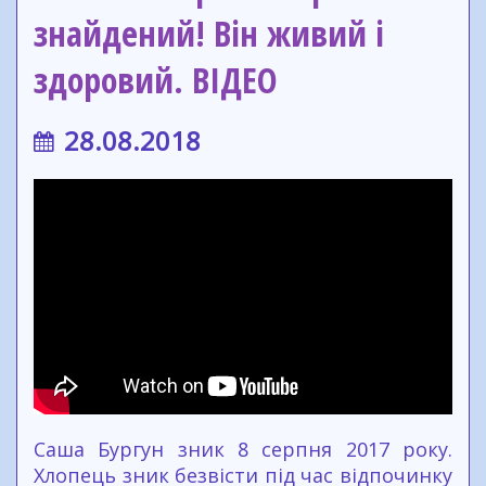
знайдений! Він живий і
здоровий. ВІДЕО
28.08.2018
Саша Бургун зник 8 серпня 2017 року.
Хлопець зник безвісти під час відпочинку