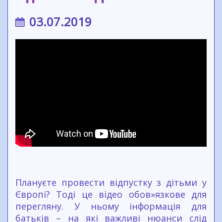
03.07.2019
Плануєте провести відпустку з дітьми у
Європі? Тоді це відео обов»язкове для
перегляну. У ньому інформація для
батьків – на які важливі нюанси слід