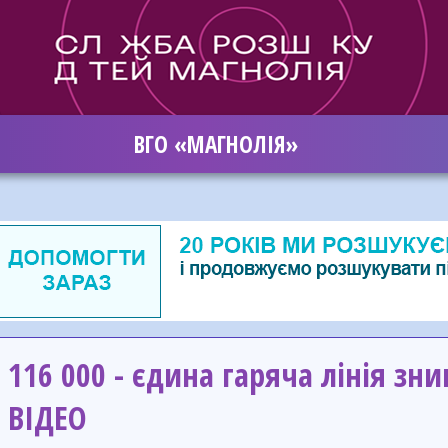
ВГО «МАГНОЛІЯ»
116 000 - єдина гаряча лінія зни
ВІДЕО