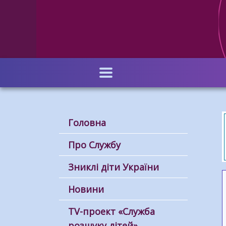
Перейти
до
основного
вмісту
Головна
Про Службу
Зниклі діти України
Новини
ТV-проект «Служба
розшуку дітей»