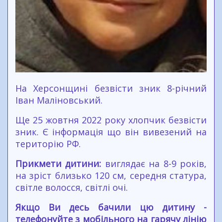
На Херсонщині безвісти зник 8-річний
Іван Маліновський.
Ще 25 жовтня 2022 року хлопчик безвісти
зник. Є інформація що він вивезений на
територію РФ.
Прикмети дитини:
виглядає на 8-9 років,
на зріст близько 120 см, середня статура,
світле волосся, світлі очі.
Якщо Ви десь бачили цю дитину -
телефонуйте з мобільного на гарячу лінію