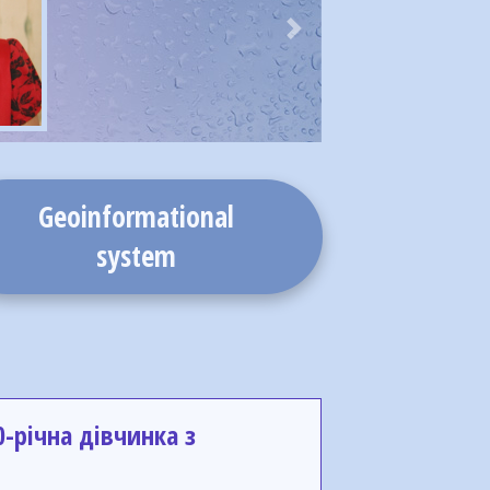
Next
Geoinformational
system
0-річна дівчинка з