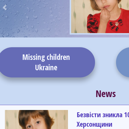
Previous
Missing children
Ukraine
News
Безвісти зникла 1
Херсонщини