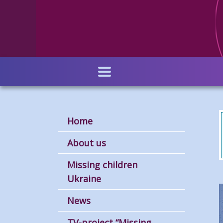
Skip
to
main
content
Home
About us
Missing children
Ukraine
News
TV-project “Missing