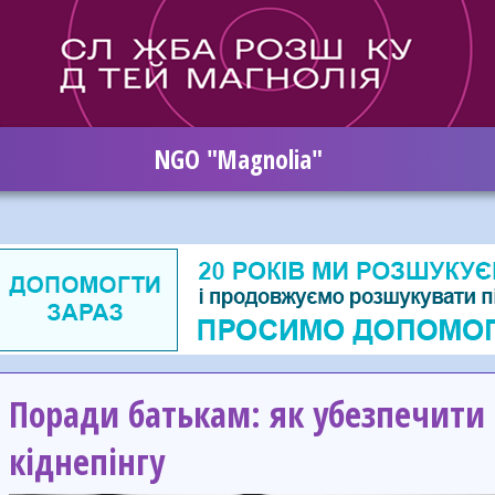
NGO "Magnolia"
Поради батькам: як убезпечити
кіднепінгу