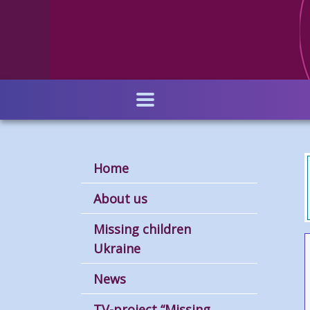
Skip
to
main
content
Home
About us
Missing children
Ukraine
News
TV-project “Missing