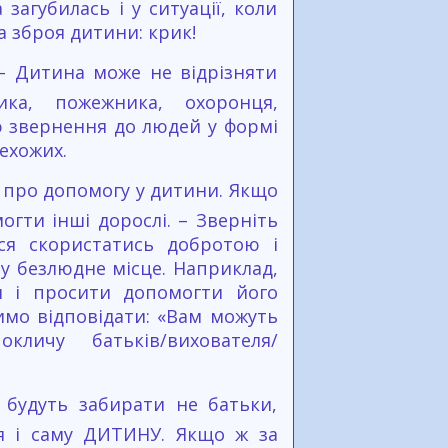
загубилась і у ситуації, коли
 зброя дитини: крик!
 – Дитина може не відрізняти
ка, пожежника, охоронця,
тю звернення до людей у формі
ехожих.
 про допомогу у дитини. Якщо
гти інші дорослі. – Зверніть
ься скористатись добротою і
 у безлюдне місце. Наприклад,
я і просити допомогти його
имо відповідати: «Вам можуть
личу батьків/вихователя/
 будуть забирати не батьки,
я і саму ДИТИНУ. Якщо ж за