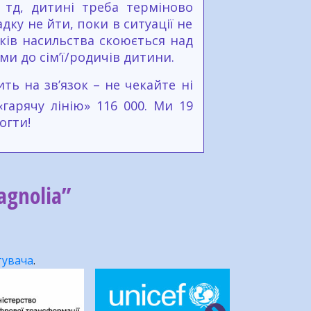
тд, дитині треба терміново
дку не йти, поки в ситуації не
дків насильства скоюється над
и до сім’ї/родичів дитини.
ть на зв’язок – не чекайте ні
гарячу лінію» 116 000. Ми 19
огти!
gnolia”
тувача
.