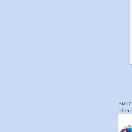
Вміст
Щоб р