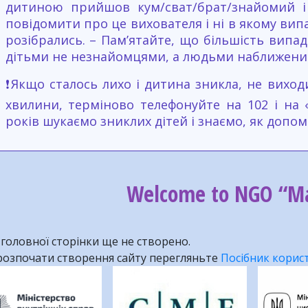
дитиною прийшов кум/сват/брат/знайомий і 
повідомити про це вихователя і ні в якому випа
розібрались. – Пам’ятайте, що більшість випа
дітьми не незнайомцями, а людьми наближеним
❗️Якщо сталось лихо і дитина зникла, не виходи
хвилини, терміново телефонуйте на 102 і на «
років шукаємо зниклих дітей і знаємо, як допом
Welcome to NGO “Ma
 головної сторінки ще не створено.
озпочати створення сайту перегляньте
Посібник корис