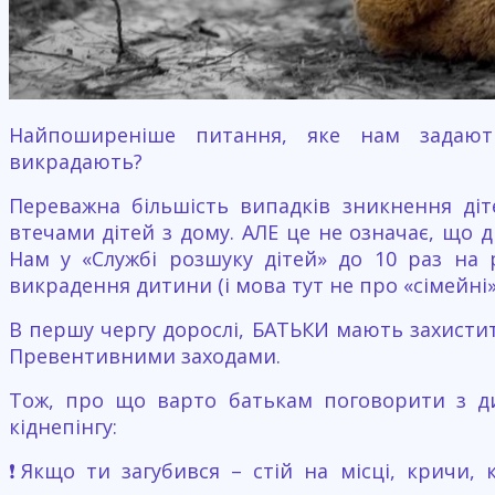
Найпоширеніше питання, яке нам задають
викрадають?
Переважна більшість випадків зникнення діт
втечами дітей з дому. АЛЕ це не означає, що д
Нам у «Службі розшуку дітей» до 10 раз на 
викрадення дитини (і мова тут не про «сімейні
В першу чергу дорослі, БАТЬКИ мають захистит
Превентивними заходами.
Тож, про що варто батькам поговорити з ди
кіднепінгу:
❗️Якщо ти загубився – стій на місці, кричи,