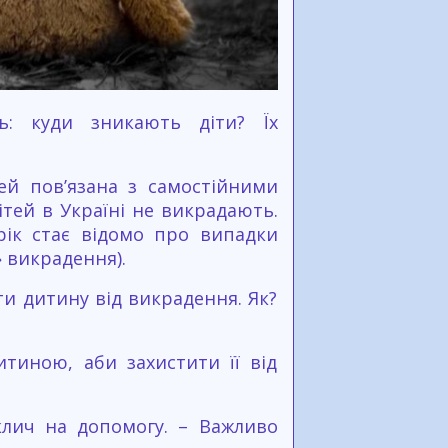
: куди зникають діти? Їх
ей пов’язана з самостійними
ітей в Україні не викрадають.
рік стає відомо про випадки
» викрадення).
и дитину від викрадення. Як?
тиною, аби захистити її від
 клич на допомогу. – Важливо