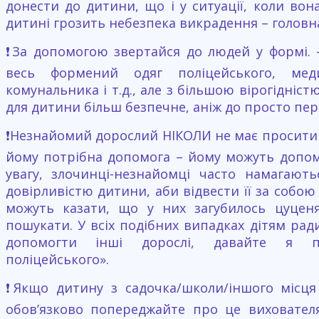
донести до дитини, що і у ситуації, коли вона 
дитині грозить небезпека викрадення – головна
❗️За допомогою звертайся до людей у формі.
весь формений одяг поліцейського, меди
комунальника і т.д., але з більшою вірогідніс
для дитини більш безпечне, аніж до просто пер
❗️Незнайомий дорослий НІКОЛИ не має просити
йому потрібна допомога – йому можуть допомо
увагу, злочинці-незнайомці часто намагают
довірливістю дитини, аби відвести її за собою
можуть казати, що у них загубилось цуцен
пошукати. У всіх подібних випадках дітям рад
допомогти інші дорослі, давайте я пок
поліцейського».
❗️Якщо дитину з садочка/школи/іншого місця
обов’язково попереджайте про це виховател