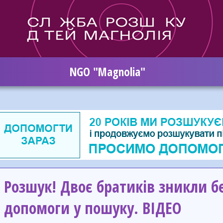
NGO "Magnolia"
Розшук! Двоє братиків зникли б
допомоги у пошуку. ВІДЕО