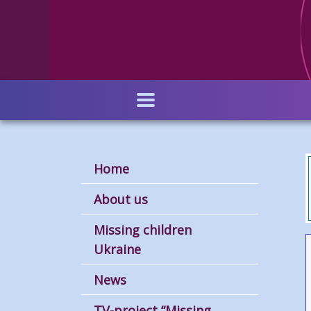
Skip
to
main
content
Home
About us
Missing children
Ukraine
News
TV-project “Missing