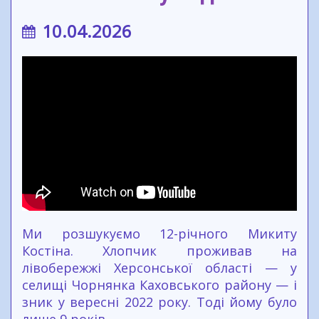
10.04.2026
Ми розшукуємо 12-річного Микиту
Костіна. Хлопчик проживав на
лівобережжі Херсонської області — у
селищі Чорнянка Каховського району — і
зник у вересні 2022 року. Тоді йому було