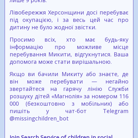
лише 9 років.
Лівобережжя Херсонщини досі перебуває
під окупацією, і за весь цей час про
дитину не було жодної звістки.
Просимо всіх, хто має будь-яку
інформацію про можливе місце
перебування Микити, відгукнутися. Ваша
допомога може стати вирішальною.
Якщо ви бачили Микиту або знаєте, де
він може перебувати — негайно
звертайтеся на гарячу лінію Служби
розшуку дітей «Магнолія» за номером 116
000 (безкоштовно з мобільних) або
пишіть у чат-бот Telegram
@missingchildren_bot
Join Search Service of children in social