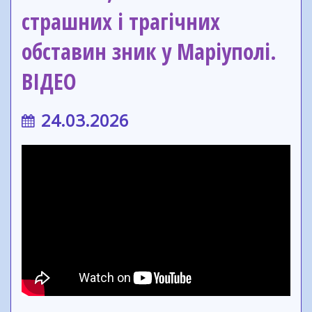
страшних і трагічних
обставин зник у Маріуполі.
ВІДЕО
24.03.2026