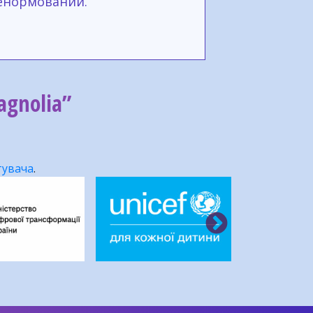
енормований.
gnolia”
тувача
.