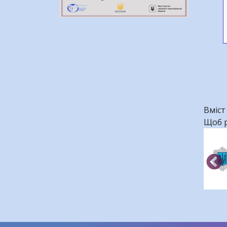
Вміст
Щоб р