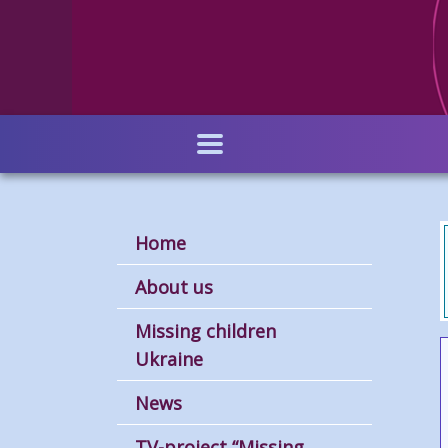
Skip
to
main
content
Home
About us
Missing children
Ukraine
News
TV-project “Missing