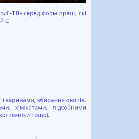
лії-ТВ» серед форм праці, які
й є:
за тваринами, збирання овочів,
ми, хімікатами, підсобними
ої техніки тощо).