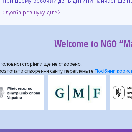
При цьому робочий день дитини найчастіше н
Служба розшуку дітей
Welcome to NGO “Ma
 головної сторінки ще не створено.
озпочати створення сайту перегляньте
Посібник корис